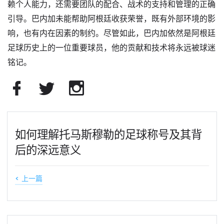
赖个人能力，还需要团队的配合、战术的支持和管理的正确
引导。巴内加未能帮助阿根廷收获荣誉，既有外部环境的影
响，也有内在因素的制约。尽管如此，巴内加依然是阿根廷
足球历史上的一位重要球员，他的贡献和技术将永远被球迷
铭记。
如何理解托马斯穆勒的足球称号及其背
后的深远意义
< 上一篇