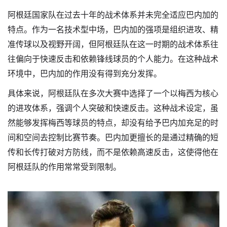
阿根廷国家队在过去十年的战术体系并未完全适应巴内加的
特点。作为一名技术型中场，巴内加的强项是组织进攻、精
准传球以及视野开阔，但阿根廷队在这一时期的战术体系往
往偏向于快速反击和依赖锋线球员的个人能力。在这种战术
环境中，巴内加的作用没有得到充分发挥。
具体来说，阿根廷队在多次大赛中选择了一个以梅西为核心
的进攻体系，强调个人突破和快速反击。这种战术设定，虽
然能够发挥梅西等球员的特点，却没有给予巴内加充足的时
间和空间去控制比赛节奏。巴内加更擅长的是通过精确的短
传和长传打破对方防线，而不是依赖高速反击，这使得他在
阿根廷队的作用常常受到限制。