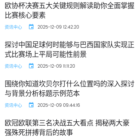
欧协杯决赛五大关键规则解读助你全面掌握
比赛核心要素
资讯中心
2025-12-09 12:42:20
探讨中国足球何时能够与巴西国家队实现正
式比赛场上平局可能性前景
资讯中心
2025-12-09 11:11:20
围绕你知道坎贝尔打什么位置吗的深入探讨
与背景分析标题示例范本
资讯中心
2025-12-09 09:44:16
欧冠欧联第三名决战五大看点 揭秘两大豪
强殊死拼搏背后的故事