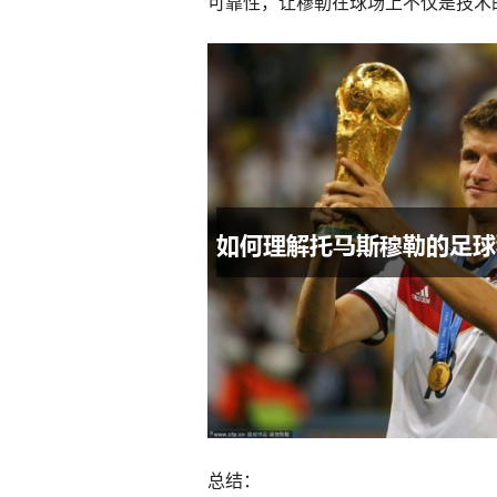
可靠性，让穆勒在球场上不仅是技术
总结：