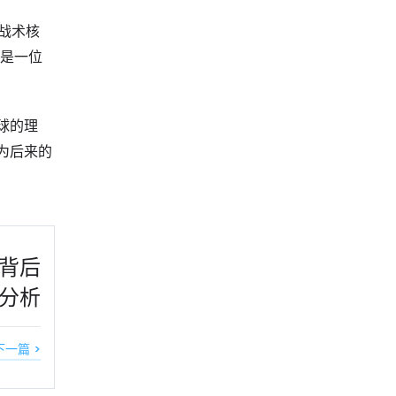
战术核
更是一位
球的理
为后来的
背后
分析
下一篇 >