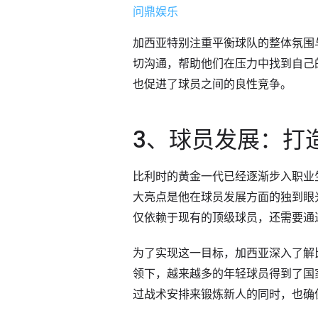
问鼎娱乐
加西亚特别注重平衡球队的整体氛围
切沟通，帮助他们在压力中找到自己
也促进了球员之间的良性竞争。
3、球员发展：打
比利时的黄金一代已经逐渐步入职业
大亮点是他在球员发展方面的独到眼
仅依赖于现有的顶级球员，还需要通
为了实现这一目标，加西亚深入了解
领下，越来越多的年轻球员得到了国
过战术安排来锻炼新人的同时，也确