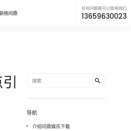
任何问题都可以致电我们
联络问鼎
13659630023
点引
导航
介绍问鼎娱乐下载