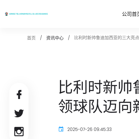
公司首
比利时新帅鲁迪加西亚的三大亮
首页
资讯中心
比利时新帅
领球队迈向
2025-07-26 09:45:33