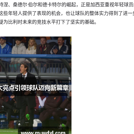
特涅、桑德尔·伯尔和德卡特尔的崛起，正是加西亚重视年轻球员
这些年轻人提供了表现的机会，也让球队的整体实力得到了进一
疑为比利时未来的竞技水平打下了坚实的基础。