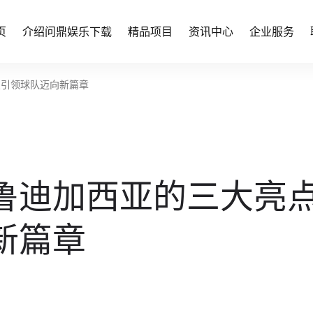
页
介绍问鼎娱乐下载
精品项目
资讯中心
企业服务
点引领球队迈向新篇章
鲁迪加西亚的三大亮
新篇章