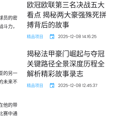
欧冠欧联第三名决战五大
看点 揭秘两大豪强殊死拼
球员的密
搏背后的故事
战斗力，
精品项目
2025-12-08 14:16:25
揭秘法甲豪门崛起与夺冠
关键路径全景深度历程全
解析精彩故事录志
亚的另一
的未来不
精品项目
2025-12-08 12:45:37
在他的带
比赛中通