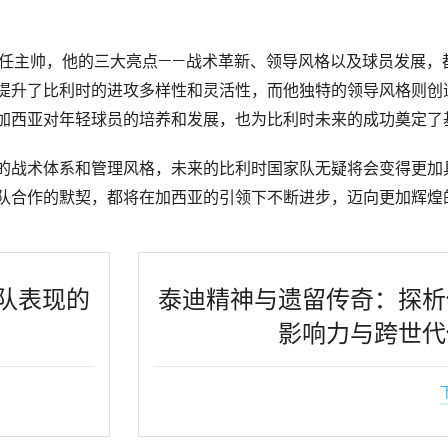
新任主帅，他的三大亮点——战术革新、领导风格以及球员发展，
提升了比利时的进攻多样性和灵活性，而他独特的领导风格则创
加西亚对年轻球员的培养和发展，也为比利时未来的成功奠定了
的战术体系和管理风格，未来的比利时国家队无疑将会变得更加
队合作的默契，都将在加西亚的引领下不断进步，迈向更加辉煌
队表现的
泰迪精神与遗留传奇：探析
影响力与跨世代