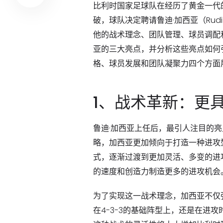
比利时国家足球队在经历了黄金一代
破，球队决定聘请鲁迪·加西亚（Rud
他的战术理念、团队管理、球员调配
亚的三大亮点，并分析这些亮点如何
格、球员发展和团队凝聚力四个方面
1、战术革新：更
鲁迪·加西亚上任后，最引人注目的
略，加西亚更加倾向于打造一种进攻
式，逐渐过渡到更加灵活、多变的进
的速度和创造力制造更多的进攻机会
为了实现这一战术理念，加西亚不仅
在4-3-3的基础阵型上，还是在进