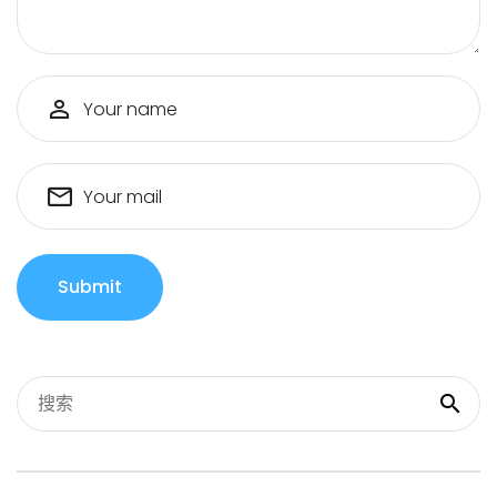
Your name
Your mail
Submit