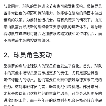
与此同时，球队的整体进攻节奏也可能受到影响。桑德罗具
备非常出色的视野和传球能力，他能够在复杂的场面中做出
精确的决策，为前锋创造机会。没有桑德罗的情况下，山东
泰山队需要寻找新的组织者来支撑球队的进攻体系。这意味
着球队在进攻时可能会更加依赖边路突破和定位球机会，而
不再依赖中场的控球与组织。
2、球员角色变动
桑德罗的离队让球队内的球员角色发生了变化。首先，球队
中的其他中场球员需要承担更多的责任，尤其是那些具备一
定传球能力的球员，他们需要在比赛中接过桑德罗未完成的
任务。这对年轻球员而言，既是挑战也是机遇。部分球员，
尤其是像费莱尼这样的经验丰富的球员，可能会承担更多的
进攻组织工作，而一些年轻的球员则有机会在核心阵容中崭