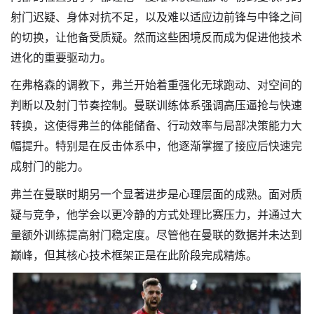
射门迟疑、身体对抗不足，以及难以适应边前锋与中锋之间
的切换，让他备受质疑。然而这些困境反而成为促进他技术
进化的重要驱动力。
在弗格森的调教下，弗兰开始着重强化无球跑动、对空间的
判断以及射门节奏控制。曼联训练体系强调高压逼抢与快速
转换，这使得弗兰的体能储备、行动效率与局部决策能力大
幅提升。特别是在反击体系中，他逐渐掌握了接应后快速完
成射门的能力。
弗兰在曼联时期另一个显著进步是心理层面的成熟。面对质
疑与竞争，他学会以更冷静的方式处理比赛压力，并通过大
量额外训练提高射门稳定度。尽管他在曼联的数据并未达到
巅峰，但其核心技术框架正是在此阶段完成精炼。