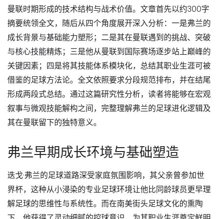
曼联时期形成的技术结构与战术价值。文章首先以约300字
摘要统领全文，随后从四个角度展开深入分析：一是弗兰的
成长背景与基础能力塑形；二是其在曼联遇到的挑战、突破
与核心技能精炼；三是他从曼联到国际赛场逐步站上巅峰的
关键因素；四是将其技能体系模块化，总结其职业生涯可被
借鉴的足球方法论。全文依照要求分段规范排布，并在结尾
形成两段式总结。通过这篇研究性分析，读者将能够在宏观
叙事与微观技能解构之间，完整理解弗兰的足球进化逻辑及
其在曼联留下的独特意义。
弗兰早期成长环境与基础塑造
迭戈·弗兰的足球道路深受家庭氛围影响，其父亲曾参加世
界杯，这种从小浸染的专业足球环境让他比同龄球员更早理
解足球的思维性与系统性。而在南美街头足球文化的熏陶
下，他获得了灵动细腻的控球意识，为其职业生涯奠定鲜明