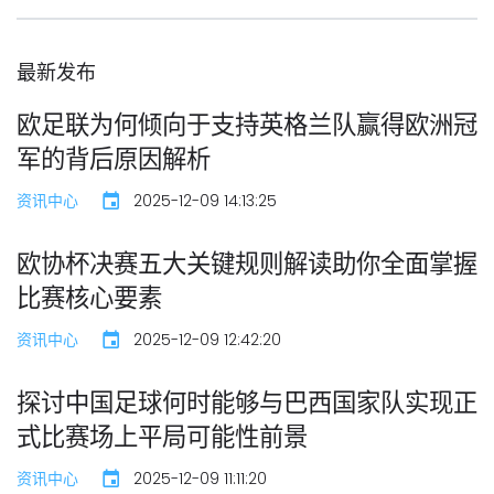
最新发布
欧足联为何倾向于支持英格兰队赢得欧洲冠
军的背后原因解析
资讯中心
2025-12-09 14:13:25
欧协杯决赛五大关键规则解读助你全面掌握
比赛核心要素
资讯中心
2025-12-09 12:42:20
探讨中国足球何时能够与巴西国家队实现正
式比赛场上平局可能性前景
资讯中心
2025-12-09 11:11:20