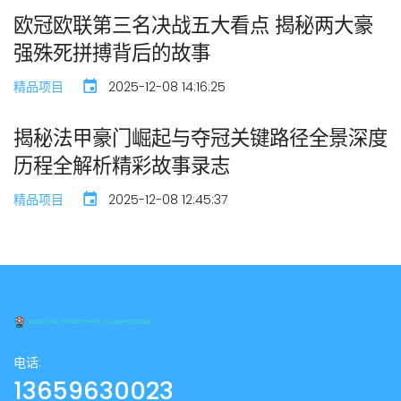
欧冠欧联第三名决战五大看点 揭秘两大豪
强殊死拼搏背后的故事
精品项目
2025-12-08 14:16:25
揭秘法甲豪门崛起与夺冠关键路径全景深度
历程全解析精彩故事录志
精品项目
2025-12-08 12:45:37
电话:
13659630023