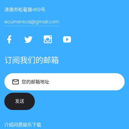
清镇市松毫镇469号
ecumenical@gmail.com
订阅我们的邮箱
您的邮箱地址
发送
介绍问鼎娱乐下载