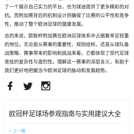
了一个展示自己实力的平台，也为球迷提供了更多精彩的对
抗。而附加赛背后的机制设计则确保了比赛的公平性和竞争
性，推动了整个欧洲足球的健康发展。
总的来说，欧联杯附加赛在欧洲足球体系中占据着举足轻重
的地位。无论是从赛事的重要性、规则结构，还是从球队备
战策略、赛事带来的影响和挑战来看，它都体现了现代足球
竞技的复杂性与激烈性。理解这一赛事的深层含义，有助于
我们更好地把握当今欧洲足球的脉动和发展趋势。
欧冠杯足球场参观指南与实用建议大全
< 上一篇