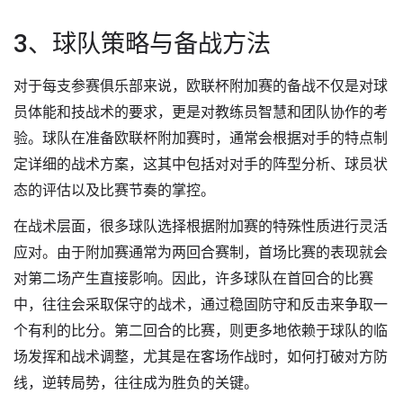
3、球队策略与备战方法
对于每支参赛俱乐部来说，欧联杯附加赛的备战不仅是对球
员体能和技战术的要求，更是对教练员智慧和团队协作的考
验。球队在准备欧联杯附加赛时，通常会根据对手的特点制
定详细的战术方案，这其中包括对对手的阵型分析、球员状
态的评估以及比赛节奏的掌控。
在战术层面，很多球队选择根据附加赛的特殊性质进行灵活
应对。由于附加赛通常为两回合赛制，首场比赛的表现就会
对第二场产生直接影响。因此，许多球队在首回合的比赛
中，往往会采取保守的战术，通过稳固防守和反击来争取一
个有利的比分。第二回合的比赛，则更多地依赖于球队的临
场发挥和战术调整，尤其是在客场作战时，如何打破对方防
线，逆转局势，往往成为胜负的关键。