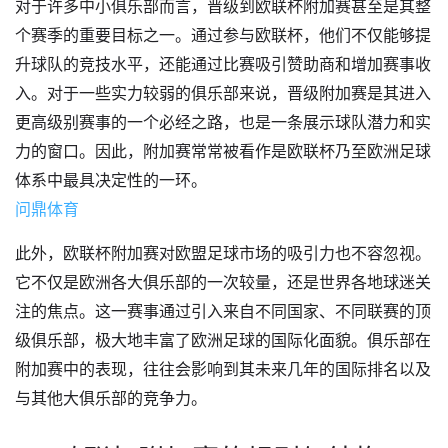
对于许多中小俱乐部而言，晋级到欧联杯附加赛甚至是其整
个赛季的重要目标之一。通过参与欧联杯，他们不仅能够提
升球队的竞技水平，还能通过比赛吸引赞助商和增加赛事收
入。对于一些实力较弱的俱乐部来说，晋级附加赛是其进入
更高级别赛事的一个必经之路，也是一条展示球队潜力和实
力的窗口。因此，附加赛常常被看作是欧联杯乃至欧洲足球
体系中最具决定性的一环。
问鼎体育
此外，欧联杯附加赛对欧盟足球市场的吸引力也不容忽视。
它不仅是欧洲各大俱乐部的一次较量，还是世界各地球迷关
注的焦点。这一赛事通过引入来自不同国家、不同联赛的顶
级俱乐部，极大地丰富了欧洲足球的国际化面貌。俱乐部在
附加赛中的表现，往往会影响到其未来几年的国际排名以及
与其他大俱乐部的竞争力。