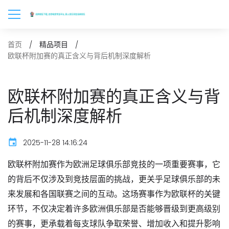
首页
精品项目
欧联杯附加赛的真正含义与背后机制深度解析
欧联杯附加赛的真正含义与背
后机制深度解析
2025-11-28 14:16:24
欧联杯附加赛作为欧洲足球俱乐部竞技的一项重要赛事，它
的背后不仅涉及到竞技层面的挑战，更关乎足球俱乐部的未
来发展和各国联赛之间的互动。这场赛事作为欧联杯的关键
环节，不仅决定着许多欧洲俱乐部是否能够晋级到更高级别
的赛事，更承载着每支球队争取荣誉、增加收入和提升影响