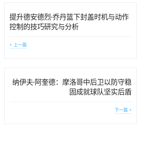
提升德安德烈·乔丹篮下封盖时机与动作
控制的技巧研究与分析
< 上一篇
纳伊夫·阿奎德：摩洛哥中后卫以防守稳
固成就球队坚实后盾
下一篇 >