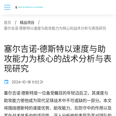
首页
精品项目
塞尔吉诺·德斯特以速度与助攻能力为核心的战术分析与表现研究
塞尔吉诺·德斯特以速度与助
攻能力为核心的战术分析与表
现研究
2024-10-18 11:52:21
塞尔吉诺·德斯特是一位备受瞩目的年轻边后卫，其速度与
助攻能力使他成为现代足球战术中不可或缺的一部分。本文
将围绕德斯特的速度优势、助攻能力、在防守中的作用以及
其在战术体系中的适应性，深入分析他的表现及其对球队的