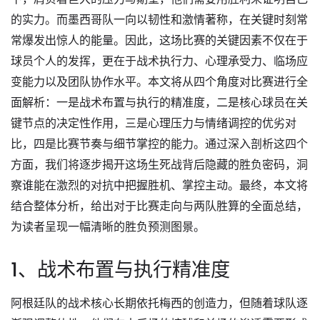
的实力。而墨西哥队一向以韧性和激情著称，在关键时刻常
常爆发出惊人的能量。因此，这场比赛的关键因素不仅在于
球员个人的发挥，更在于战术执行力、心理承受力、临场应
变能力以及团队协作水平。本文将从四个角度对比赛进行全
面解析：一是战术布置与执行的精准度，二是核心球员在关
键节点的决定性作用，三是心理压力与情绪调控的优劣对
比，四是比赛节奏与细节掌控的能力。通过深入剖析这四个
方面，我们将逐步揭开这场生死战背后隐藏的胜负密码，洞
察谁能在激烈的对抗中把握胜机、掌控主动。最终，本文将
结合整体分析，给出对于比赛走向与两队胜算的全面总结，
为读者呈现一幅清晰的胜负预测图景。
1、战术布置与执行精准度
阿根廷队的战术核心长期依托梅西的创造力，但随着球队逐