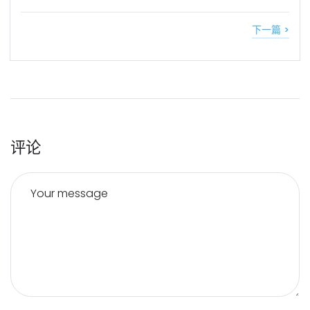
下一篇 >
评论
Your message