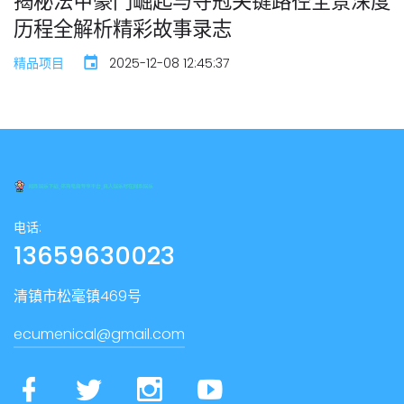
揭秘法甲豪门崛起与夺冠关键路径全景深度
历程全解析精彩故事录志
精品项目
2025-12-08 12:45:37
电话:
13659630023
清镇市松毫镇469号
ecumenical@gmail.com