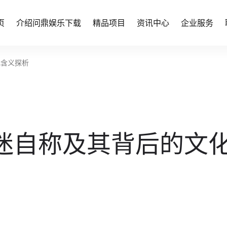
页
介绍问鼎娱乐下载
精品项目
资讯中心
企业服务
化含义探析
迷自称及其背后的文