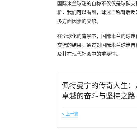
国际米兰球迷的自称不仅仅是球队支
析，我们可以看到，球迷自称背后反
多方面因素的交织。
在全球化的背景下，国际米兰的球迷
交流的结果。通过对国际米兰球迷自
及其在现代社会中的重要性。
佩特曼宁的传奇人生：
卓越的奋斗与坚持之路
< 上一篇