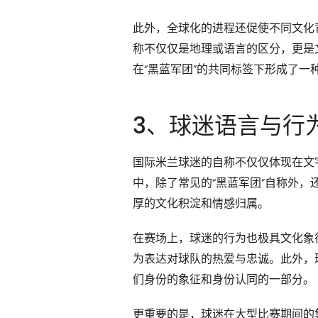
此外，全球化的进程还促使不同文化
称不仅仅是地理或语言的区分，更是
在“黑蓝军团”的共同标签下形成了一
3、球迷语言与行
国际米兰球迷的自称不仅仅体现在文
中，除了常见的“黑蓝军团”自称外，还有诸如
厚的文化积淀和情感归属。
在赛场上，球迷的行为也极具文化象
为表达对球队的热爱与忠诚。此外，
们身份的象征和身份认同的一部分。
更重要的是，球迷在大型比赛期间的