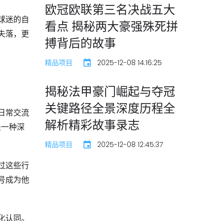
欧冠欧联第三名决战五大
球迷的自
看点 揭秘两大豪强殊死拼
失落，更
搏背后的故事
精品项目
2025-12-08 14:16:25
揭秘法甲豪门崛起与夺冠
关键路径全景深度历程全
日常交流
解析精彩故事录志
的是一种深
精品项目
2025-12-08 12:45:37
过这些行
号成为他
化认同。