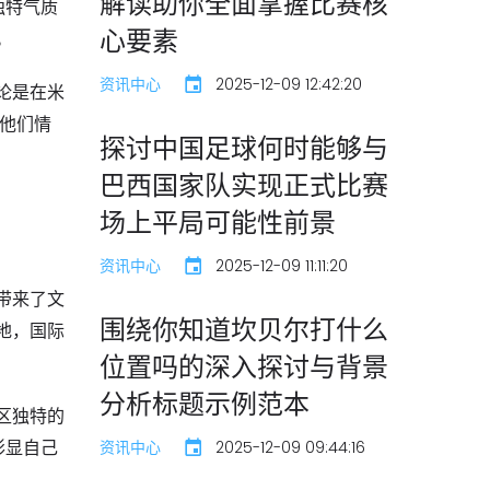
解读助你全面掌握比赛核
独特气质
心要素
。
资讯中心
2025-12-09 12:42:20
论是在米
为他们情
探讨中国足球何时能够与
巴西国家队实现正式比赛
场上平局可能性前景
资讯中心
2025-12-09 11:11:20
带来了文
围绕你知道坎贝尔打什么
地，国际
位置吗的深入探讨与背景
分析标题示例范本
地区独特的
彰显自己
资讯中心
2025-12-09 09:44:16