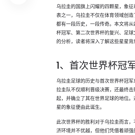
乌拉圭的国旗上闪耀的四颗星，象征
表之一，乌拉圭不仅在体育领域创造
都有一段历史，一段传奇。本文将从
杯冠军、第二次世界杯的复兴、足球
的分析，读者将深入了解这些星星背
1、首次世界杯冠
乌拉圭足球的历史与首次世界杯冠军
拉圭队不仅顺利晋级决赛，还最终击
起，并确立了其在世界足球的地位。
星的象征便由此诞生。
此次世界杯的胜利对于乌拉圭而言，
济环境并不优越，但他们凭借着顽强