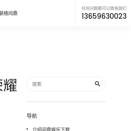
任何问题都可以致电我们
联络问鼎
13659630023
荣耀
导航
介绍问鼎娱乐下载