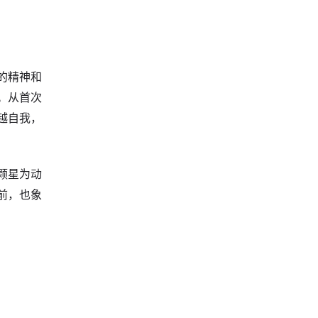
的精神和
。从首次
越自我，
颗星为动
前，也象