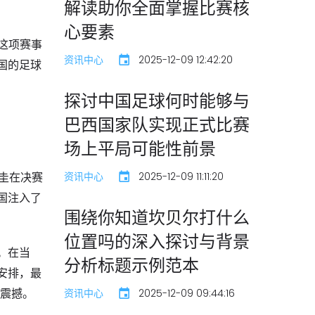
解读助你全面掌握比赛核
心要素
这项赛事
资讯中心
2025-12-09 12:42:20
国的足球
探讨中国足球何时能够与
巴西国家队实现正式比赛
场上平局可能性前景
圭在决赛
资讯中心
2025-12-09 11:11:20
国注入了
围绕你知道坎贝尔打什么
位置吗的深入探讨与背景
。在当
分析标题示例范本
安排，最
次震撼。
资讯中心
2025-12-09 09:44:16