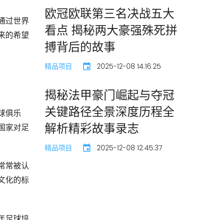
欧冠欧联第三名决战五大
通过世界
看点 揭秘两大豪强殊死拼
来的希望
搏背后的故事
精品项目
2025-12-08 14:16:25
揭秘法甲豪门崛起与夺冠
关键路径全景深度历程全
球俱乐
解析精彩故事录志
国家对足
精品项目
2025-12-08 12:45:37
常常被认
文化的标
年足球培