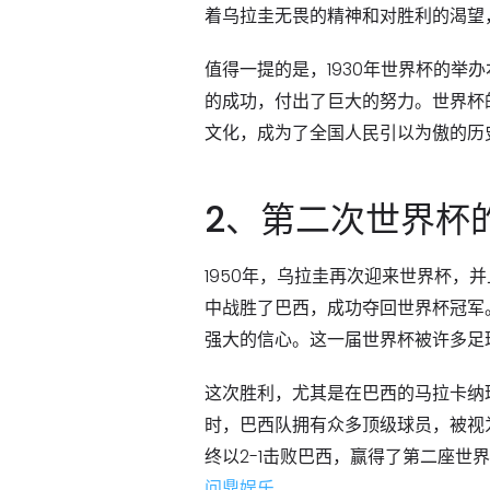
着乌拉圭无畏的精神和对胜利的渴望
值得一提的是，1930年世界杯的
的成功，付出了巨大的努力。世界杯
文化，成为了全国人民引以为傲的历
2、第二次世界杯
1950年，乌拉圭再次迎来世界杯
中战胜了巴西，成功夺回世界杯冠军
强大的信心。这一届世界杯被许多足
这次胜利，尤其是在巴西的马拉卡纳
时，巴西队拥有众多顶级球员，被视
终以2-1击败巴西，赢得了第二座
问鼎娱乐