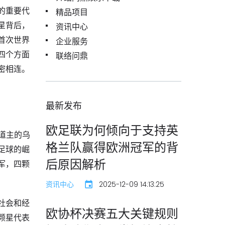
的重要代
精品项目
星背后，
资讯中心
首次世界
企业服务
四个方面
联络问鼎
密相连。
最新发布
欧足联为何倾向于支持英
道主的乌
格兰队赢得欧洲冠军的背
足球的崛
后原因解析
军，四颗
资讯中心
2025-12-09 14:13:25
社会和经
欧协杯决赛五大关键规则
颗星代表