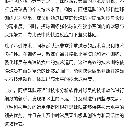
根廷队的核心竞争力之一，球队通过大量的基本功训练，不
断提升球员的个人技术水平。例如，阿根廷队的传球和控球
训练尤为突出，球员们通过日常的传球练习提高短传与长传
的精准度。同时，控球训练强化球员在狭小空间内的球感与
决策能力，为比赛中的快速反应打下坚实基础。
除了基础技术，阿根廷队还非常注重球员的战术意识和技术
多样性。在训练中，教练们通过模拟比赛情境和对抗训练，
强化球员在高速转换中的技术运用。这种高效的技术训练使
得球员在面对复杂的比赛局面时，能够快速做出判断并准确
执行技术动作，体现出高水平的技术成熟度。
此外，阿根廷队还通过技术分析软件对球员的技术动作进行
细致的剖析，发现技术上的不足，并及时进行调整与提高。
这种科技手段的运用使得阿根廷足球队能够保持技术水平的
领先优势，并且在比赛中时常展现出极具创造力和灵活性的
进攻模式。