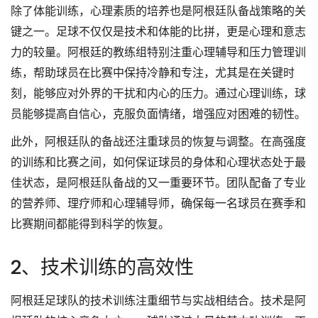
除了体能训练，心理素质的培养也是阿根廷队备战策略的关
键之一。足球不仅仅是技术和体能的比拼，更是心理和意志
力的较量。阿根廷的教练组特别注重心理辅导和压力管理训
练，帮助球员在比赛中保持冷静和专注，尤其是在关键时
刻，能够应对外界的干扰和内心的压力。通过心理训练，球
员能够提高自信心，克服负面情绪，增强应对困难的韧性。
此外，阿根廷队的备战还注重球员的恢复与调整。在高强度
的训练和比赛之间，如何保证球员的身体和心理状态处于最
佳状态，是阿根廷队备战的又一重要环节。团队配备了专业
的营养师、理疗师和心理辅导师，确保每一名球员在赛季和
比赛期间都能得到科学的恢复。
2、技术训练的高效性
阿根廷足球队的技术训练注重细节与实战相结合。技术是阿