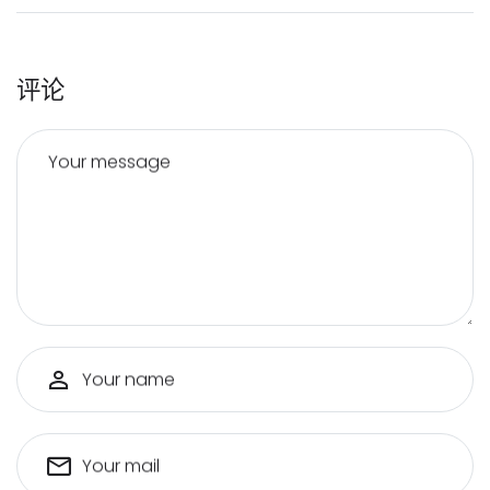
评论
Your message
Your name
Your mail