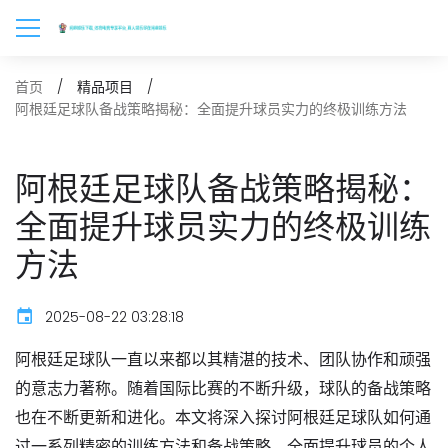
首页
精品项目
阿根廷足球队备战策略揭秘：全面提升球员实力的终极训练方法
阿根廷足球队备战策略揭秘：
全面提升球员实力的终极训练
方法
2025-08-22 03:28:18
阿根廷足球队一直以来都以其精湛的技术、团队协作和顽强
的意志力著称。随着国际比赛的不断升级，球队的备战策略
也在不断更新和进化。本文将深入探讨阿根廷足球队如何通
过一系列精密的训练方法和备战策略，全面提升球员的个人