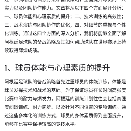
实力以及团队协作能力。文章将从以下四个方面展开分析：
一、球员体能和心理素质的提升；二、技术训练的高效性；
三、战术演练与团队协作的优化；四、对细节的重视与个性
化训练。通过这四个方面的深入分析，我们将能够全面了解
阿根廷足球队的备战策略及其如何帮助球队在世界赛场上持
续取得辉煌成绩。
1、球员体能与心理素质的提升
阿根廷足球队的备战策略首先注重球员的体能训练，体能是
球员发挥技术和战术的基础。为了保证球员在长时间高强度
比赛中的耐力与爆发力，阿根廷的训练计划往往会包括高强
度间歇训练、耐力跑步、以及针对不同位置的专项训练。通
过这些多样化的训练方式，球员的身体素质得到全面提升，
能够在比赛中保持较高的竞技水平。