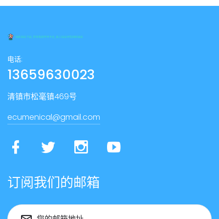
电话:
13659630023
清镇市松毫镇469号
ecumenical@gmail.com
订阅我们的邮箱
您的邮箱地址