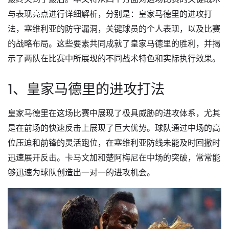
与表现亮点进行详细解析，分别是：皇家马德里的进攻打
法，塞维利亚的防守漏洞，关键球员的个人表现，以及比赛
的战略布局。这些要素共同成就了皇家马德里的胜利，并揭
示了两队在比赛中所展现的不同战术特色和实际执行效果。
1、皇家马德里的进攻打法
皇家马德里在这场比赛中展现了极具威胁的进攻体系，尤其
是在前场的快速反击上展现了巨大优势。球队通过中场的高
位压迫和前锋的灵活跑位，在塞维利亚防线未能及时回撤时
迅速展开反击。卡马文加和楚阿梅尼在中场的突破，常常能
够迅速为球队创造出一对一的进攻机会。