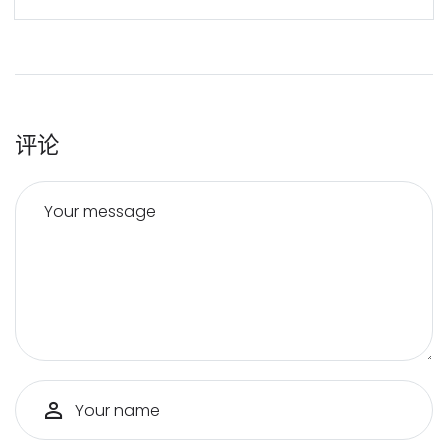
评论
Your message
Your name