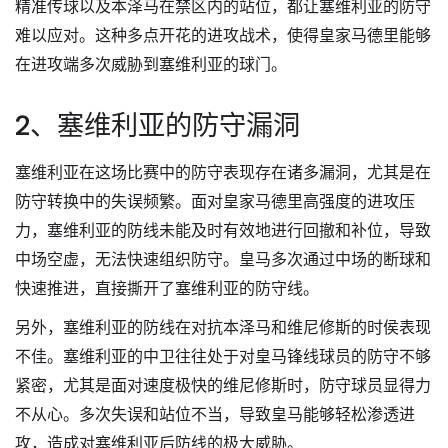
精准传球以及本泽马在禁区内的站位，都让塞维利亚的防守
难以应对。这种多点开花的进攻战术，使得皇家马德里能够
在进攻端多次威胁到塞维利亚的球门。
2、塞维利亚的防守漏洞
塞维利亚在这场比赛中的防守表现存在诸多漏洞，尤其是在
防守转换中的失误频繁。面对皇家马德里高强度的进攻压
力，塞维利亚的防线未能及时有效地进行回撤和补位，导致
中场空虚，无法快速组织防守。皇马多次通过中场的断球和
快速推进，直接撕开了塞维利亚的防守线。
另外，塞维利亚的防线在对抗本泽马和维尼修斯的时侯表现
不佳。塞维利亚的中卫往往处于对皇马锋线球员的防守不够
紧密，尤其是面对速度极快的维尼修斯时，防守球员显得力
不从心。多次失误和站位不当，导致皇马能够轻松渗透进
攻，造成对塞维利亚后防线的极大威胁。