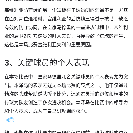
塞维利亚防守端的另一个短板在于球员间的沟通不足。尤其
在面对高位逼抢时，塞维利亚的后防线显得过于被动，缺乏
有效的防守协同。在皇家马德里的一些进攻过程中，塞维利
亚的后卫对对方球员的盯人失误，直接导致了进球的产生，
这也是本场比赛塞维利亚失利的重要原因。
3、关键球员的个人表现
在本场比赛中，皇家马德里几名关键球员的个人表现尤为突
出。本泽马的表现无疑是本场比赛的亮点之一。他不仅通过
精准的头球帮助球队扳平比分，还通过灵活的跑位和精准的
传球为队友创造了多次进攻机会。本泽马在比赛中的领导力
和个人技术，成为了皇马进攻端的核心。
问鼎
维尼修斯在这场比赛中的表现也值得称赞。作为球队的边路