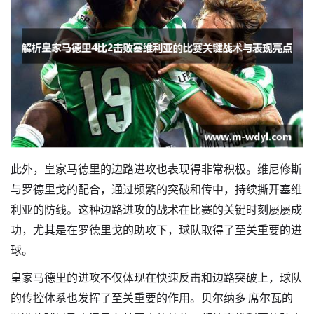
此外，皇家马德里的边路进攻也表现得非常积极。维尼修斯
与罗德里戈的配合，通过频繁的突破和传中，持续撕开塞维
利亚的防线。这种边路进攻的战术在比赛的关键时刻屡屡成
功，尤其是在罗德里戈的助攻下，球队取得了至关重要的进
球。
皇家马德里的进攻不仅体现在快速反击和边路突破上，球队
的传控体系也发挥了至关重要的作用。贝尔纳多·席尔瓦的