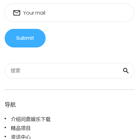
Your mail
Submit
导航
介绍问鼎娱乐下载
精品项目
资讯中心