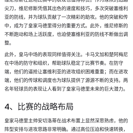
尖刀，维尼修斯凭借其出色的速度和技巧，多次突破塞维利
亚的防线，并为球队贡献了一次精彩的助攻。他的突破和传
中，成为了皇家马德里得分的重要方式。此外，维尼修斯的
不断跑动和场上活跃度，也迫使塞维利亚的防线不断做出调
整。
此外，皇马中场的表现同样值得关注。卡马文加和楚阿梅尼
在中场的防守和组织，帮助球队稳定了比赛节奏。在防守
端，他们的逼抢让塞维利亚的进攻组织困难重重；而在进攻
端，他们的传球和调度也为球队提供了源源不断的支持。两
名年轻球员的表现让人看到了皇家马德里未来的巨大潜力。
4、比赛的战略布局
皇家马德里主帅安切洛蒂在战术布置上显然深思熟虑，他的
阵型安排与进攻思路非常明确。通过高位压迫和快速转换，