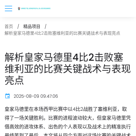
首页
精品项目
解析皇家马德里4比2击败塞维利亚的比赛关键战术与表现亮点
解析皇家马德里4比2击败塞
维利亚的比赛关键战术与表现
亮点
2025-08-09 09:47:06
皇家马德里在本场西甲比赛中以4比2战胜了塞维利亚，取
得了一场关键胜利。比赛的进程波动较大，但皇家马德里凭
借高效的进攻体系、出色的个人表现以及战术上的精准执行
最终笑到了最后。本文将从四个方面对这场比赛的关键战术