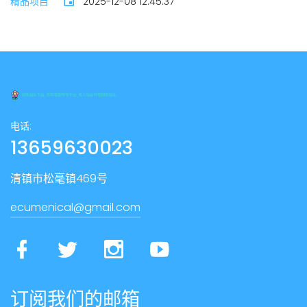
精品项目
2025-12-08 12:45:37
电话:
13659630023
清镇市松毫镇469号
ecumenical@gmail.com
订阅我们的邮箱