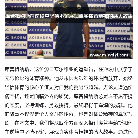
库普梅纳斯，这位源自塞尔维亚的运动员，在逆境中展示了
无与伦比的体育精神。他从未因为艰难的环境而放弃，始终
坚信体育的核心价值是对自我的挑战与超越。无论是遭遇伤
病困扰，还是面临外界的质疑，库普梅纳斯总是以不屈不挠
的态度，坚持训练，勇敢拼搏，最终取得了辉煌的成就。他
的故事不仅仅是个人奋斗的传奇，也是对体育精神的真实写
照。在本文中，我们将从四个方面深入探讨库普梅纳斯如何
在逆境中坚持不懈，展现真实体育精神的感人故事。通过他