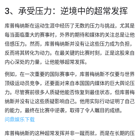
3、承受压力：逆境中的超常发挥
库普梅纳斯在运动生涯中经历了无数的压力与挑战，尤其是
每当面临重大的赛事时，外界的期待和媒体的关注总是让他
倍感压力。然而，库普梅纳斯并没有让这些压力成为负担，
反而将其转化为动力。在最关键的比赛时刻，正是这股来自
内心深处的力量，让他能够超常发挥。
例如，在一次重要的国际赛事中，库普梅纳斯不仅要与世界
顶级运动员竞争，还要面对来自本国国内媒体的巨大舆论压
力。尽管赛前很多人质疑他能否恢复到最佳状态，但库普梅
纳斯并没有让这些质疑影响自己。他用实际行动证明了自己
的能力，最终在比赛中逆袭，取得了令人瞩目的成绩。
问鼎娱乐下载
库普梅纳斯的这种超常发挥并非一蹴而就，而是在长期的压