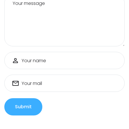
Your message
Your name
Your mail
Submit