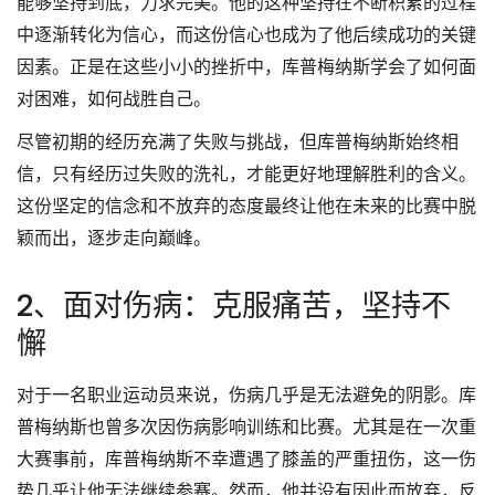
能够坚持到底，力求完美。他的这种坚持在不断积累的过程
中逐渐转化为信心，而这份信心也成为了他后续成功的关键
因素。正是在这些小小的挫折中，库普梅纳斯学会了如何面
对困难，如何战胜自己。
尽管初期的经历充满了失败与挑战，但库普梅纳斯始终相
信，只有经历过失败的洗礼，才能更好地理解胜利的含义。
这份坚定的信念和不放弃的态度最终让他在未来的比赛中脱
颖而出，逐步走向巅峰。
2、面对伤病：克服痛苦，坚持不
懈
对于一名职业运动员来说，伤病几乎是无法避免的阴影。库
普梅纳斯也曾多次因伤病影响训练和比赛。尤其是在一次重
大赛事前，库普梅纳斯不幸遭遇了膝盖的严重扭伤，这一伤
势几乎让他无法继续参赛。然而，他并没有因此而放弃，反