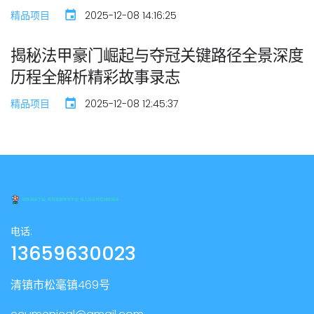
精品项目
2025-12-08 14:16:25
揭秘法甲豪门崛起与夺冠关键路径全景深度
历程全解析精彩故事录志
精品项目
2025-12-08 12:45:37
电话:
13659630023
清镇市松毫镇469号