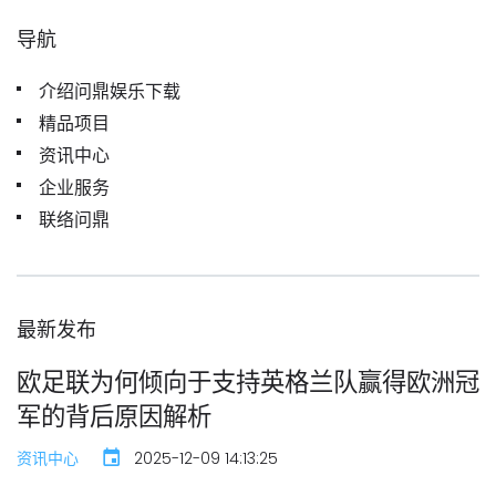
导航
介绍问鼎娱乐下载
精品项目
资讯中心
企业服务
联络问鼎
最新发布
欧足联为何倾向于支持英格兰队赢得欧洲冠
军的背后原因解析
资讯中心
2025-12-09 14:13:25