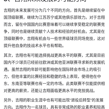
吉翔的未来发展可分为几个不同的方向，首先是继续留在中
国顶级联赛，继续为江苏苏宁或其他俱乐部效力。对于吉翔
而言，留在中国国内比赛意味着可以继续享受稳定的联赛竞
争，同时也是继续贡献个人技术和经验的好机会。尤其是在
顶级联赛中，吉翔有机会与一些世界级球员同场竞技，这对
提升他自身的技战术水平也有帮助。
其次，吉翔也有可能选择挑战更高水平的联赛，尤其是目前
国内不少球员已经前往欧洲或其他亚洲联赛寻求新的发展机
遇。虽然吉翔的年龄可能影响他在国际转会市场上的吸引
力，但他丰富的比赛经验和稳健的场上表现，使得他在中
东、东南亚等联赛也有一定的市场。此类联赛不仅能提供相
对更高的薪资，还能让吉翔面临更高水平的竞技挑战。
另外，吉翔的职业生涯中也有可能出现“退役后转型”的发展
方向。吉翔作为一名球员，具有非常成熟的职业素养和较高