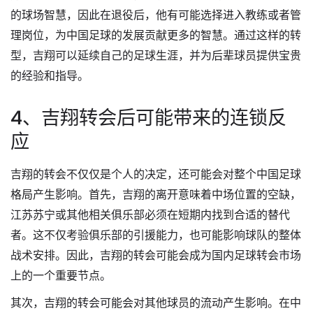
的球场智慧，因此在退役后，他有可能选择进入教练或者管
理岗位，为中国足球的发展贡献更多的智慧。通过这样的转
型，吉翔可以延续自己的足球生涯，并为后辈球员提供宝贵
的经验和指导。
4、吉翔转会后可能带来的连锁反
应
吉翔的转会不仅仅是个人的决定，还可能会对整个中国足球
格局产生影响。首先，吉翔的离开意味着中场位置的空缺，
江苏苏宁或其他相关俱乐部必须在短期内找到合适的替代
者。这不仅考验俱乐部的引援能力，也可能影响球队的整体
战术安排。因此，吉翔的转会可能会成为国内足球转会市场
上的一个重要节点。
其次，吉翔的转会可能会对其他球员的流动产生影响。在中