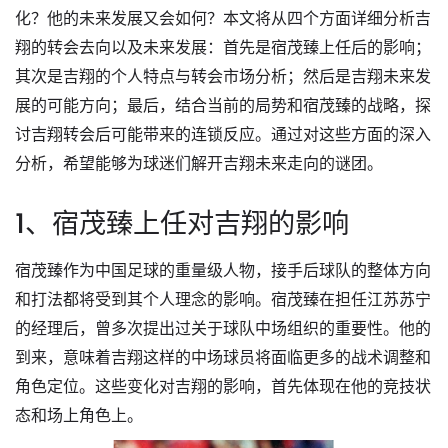
化？他的未来发展又会如何？本文将从四个方面详细分析吉
翔的转会去向以及未来发展：首先是宿茂臻上任后的影响；
其次是吉翔的个人特点与转会市场分析；然后是吉翔未来发
展的可能方向；最后，结合当前的局势和宿茂臻的战略，探
讨吉翔转会后可能带来的连锁反应。通过对这些方面的深入
分析，希望能够为球迷们解开吉翔未来走向的谜团。
1、宿茂臻上任对吉翔的影响
宿茂臻作为中国足球的重量级人物，接手后球队的整体方向
和打法都将受到其个人理念的影响。宿茂臻在担任江苏苏宁
的经理后，曾多次提出过关于球队中场组织的重要性。他的
到来，意味着吉翔这样的中场球员将面临更多的战术调整和
角色定位。这些变化对吉翔的影响，首先体现在他的竞技状
态和场上角色上。