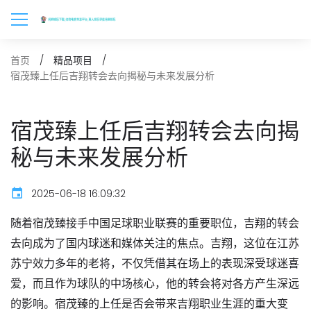
首页
精品项目
宿茂臻上任后吉翔转会去向揭秘与未来发展分析
宿茂臻上任后吉翔转会去向揭
秘与未来发展分析
2025-06-18 16:09:32
随着宿茂臻接手中国足球职业联赛的重要职位，吉翔的转会
去向成为了国内球迷和媒体关注的焦点。吉翔，这位在江苏
苏宁效力多年的老将，不仅凭借其在场上的表现深受球迷喜
爱，而且作为球队的中场核心，他的转会将对各方产生深远
的影响。宿茂臻的上任是否会带来吉翔职业生涯的重大变