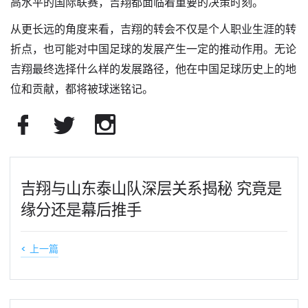
高水平的国际联赛，吉翔都面临着重要的决策时刻。
从更长远的角度来看，吉翔的转会不仅是个人职业生涯的转
折点，也可能对中国足球的发展产生一定的推动作用。无论
吉翔最终选择什么样的发展路径，他在中国足球历史上的地
位和贡献，都将被球迷铭记。
吉翔与山东泰山队深层关系揭秘 究竟是
缘分还是幕后推手
< 上一篇