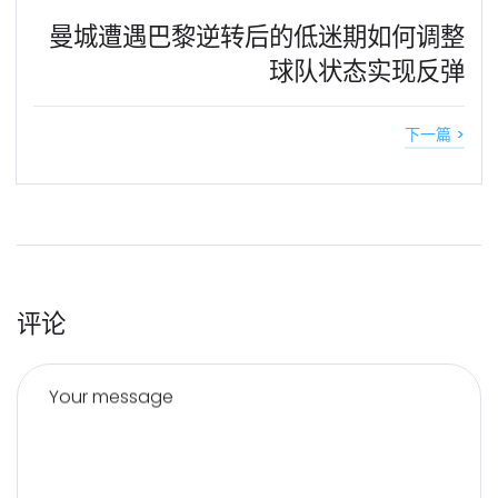
曼城遭遇巴黎逆转后的低迷期如何调整
球队状态实现反弹
下一篇 >
评论
Your message