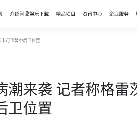
页
介绍问鼎娱乐下载
精品项目
资讯中心
企业服务
茨卡可顶替中后卫位置
病潮来袭 记者称格雷
后卫位置