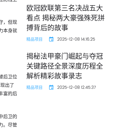
欧冠欧联第三名决战五大
看点 揭秘两大豪强殊死拼
守，但现
搏背后的故事
力本身就
精品项目
2025-12-08 14:16:25
揭秘法甲豪门崛起与夺冠
关键路径全景深度历程全
解析精彩故事录志
替后卫位
展现出了
精品项目
2025-12-08 12:45:37
丰富的后
中后卫的
力。尽管