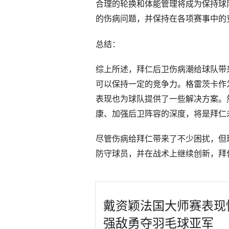
合理的轮换和体能管理将成为保持球
的伤病问题，并保持在各项赛事中的
总结：
综上所述，拜仁后卫伤病潮给球队带
可以保持一定的竞争力。格雷茨卡作
表现也为球队提供了一些解决方案。
康、加强后卫阵容的深度，将是拜仁
尽管伤病给拜仁带来了不少困扰，但
防守球员，并在战术上继续创新，拜
戴资颖法国大师赛表现
强敌勇夺羽毛球亚军