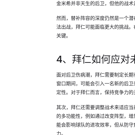
金米希并非天生的后卫，但他的战术
然而，替补阵容的深度仍然是一个潜
法出战，拜仁可能面临更大的挑战。
关键。
4、拜仁如何应对
面对后卫伤病潮，拜仁需要制定长期
窗口期间，可能会引入一名新的后卫
定性。对于拜仁而言，保持竞争力的
其次，拜仁还需要调整战术来适应当
的多功能性，例如通过改变阵型，增
能会影响球队的进攻效率，但从防守
力。