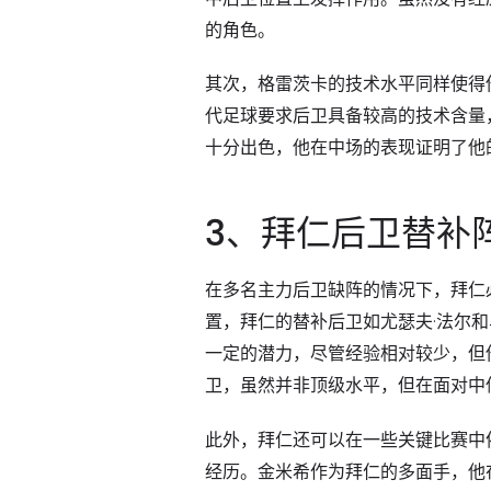
的角色。
其次，格雷茨卡的技术水平同样使得
代足球要求后卫具备较高的技术含量
十分出色，他在中场的表现证明了他
3、拜仁后卫替补
在多名主力后卫缺阵的情况下，拜仁
置，拜仁的替补后卫如尤瑟夫·法尔
一定的潜力，尽管经验相对较少，但
卫，虽然并非顶级水平，但在面对中
此外，拜仁还可以在一些关键比赛中
经历。金米希作为拜仁的多面手，他