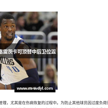
管理，尤其是在伤病恢复的过程中。为防止其他球员因过度负荷