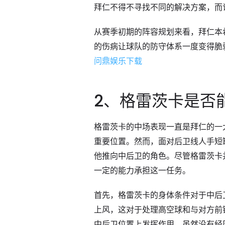
拜仁不得不寻找不同的解决方案，而
从赛季初期的阵容规划来看，拜仁本
的伤病让球队的防守体系一度变得脆
问鼎娱乐下载
2、格雷茨卡是否
格雷茨卡的中场表现一直是拜仁的一
重要位置。然而，面对后卫线人手短
他推向中后卫的角色。尽管格雷茨卡
一定的能力承担这一任务。
首先，格雷茨卡的身体条件对于中后卫
上风，这对于处理高空球和与对方前
中后卫位置上发挥作用。虽然没有经