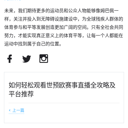
未来，我们期待更多的运动员和公众人物能够像姆巴佩一
样，关注并投入到无障碍设施建设中，为全球残疾人群体的
体育参与和平等发展创造更加广阔的空间。只有全社会共同
努力，才能实现真正意义上的体育平等，让每一个人都能在
运动中找到属于自己的位置。
如何轻松观看世预欧赛事直播全攻略及
平台推荐
< 上一篇