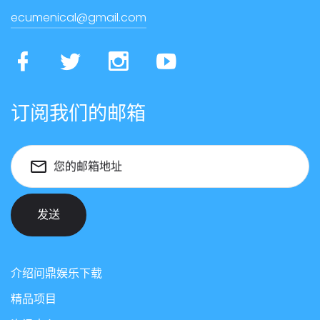
ecumenical@gmail.com
订阅我们的邮箱
您的邮箱地址
发送
介绍问鼎娱乐下载
精品项目