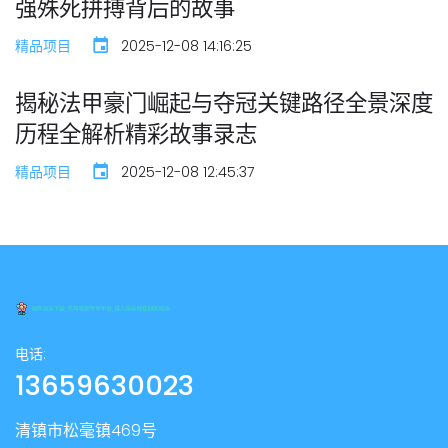
强殊死拼搏背后的故事
精品项目
2025-12-08 14:16:25
揭秘法甲豪门崛起与夺冠关键路径全景深度
历程全解析精彩故事录志
精品项目
2025-12-08 12:45:37
电话:
13659630023
清镇市松毫镇469号