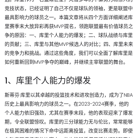
竞技状态，已经证明了自己不仅是球队的领袖，更是联盟中
最具影响力的球员之一。本篇文章将从四个方面详细阐述库
里赛季末大放异彩再获MVP提名，领跑联盟最有价值球员之
争的原因：一、库里个人能力的爆发；二、球队战绩与库里
的贡献；三、库里与其他MVP候选人的对比；四、库里未来
的竞争力和挑战。通过这些角度，我们可以全面了解库里是
如何重新回到MVP争夺的巅峰，并继续主宰联盟的舞台。
1、库里个人能力的爆发
斯蒂芬·库里以其卓越的投篮技术和进攻创造力，成为了NBA
历史上最具影响力的球员之一。在2023-2024赛季，他的
个人能力依旧强劲，尤其在赛季末段，他的表现迎来了爆发
期，令全联盟惊叹。库里的三分球能力无与伦比，常常能够
在极其困难的情况下命中远距离投篮，改变比赛走势。即使