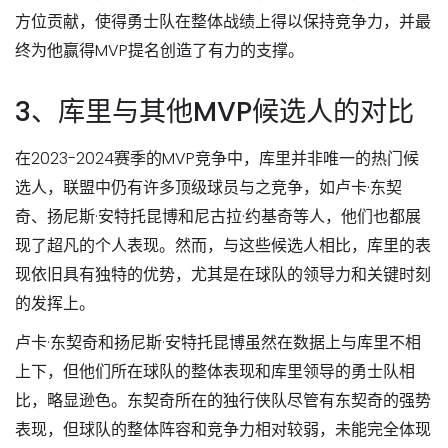
方位贡献，使得勇士队在整体战绩上得以保持竞争力，并最
终为他赢得MVP提名创造了有力的支撑。
3、库里与其他MVP候选人的对比
在2023-2024赛季的MVP竞争中，库里并非唯一的热门候
选人，联盟中仍有许多顶级球员与之竞争，如卢卡·东契
奇、扬尼斯·安特托昆博和尼古拉·约基奇等人，他们也都展
现了超凡的个人表现。然而，与这些候选人相比，库里的表
现依旧具有独特的优势，尤其是在球队的领导力和关键时刻
的发挥上。
卢卡·东契奇和扬尼斯·安特托昆博虽然在数据上与库里不相
上下，但他们所在球队的整体表现和库里领导的勇士队相
比，略显逊色。东契奇所在的独行侠队尽管有东契奇的强势
表现，但球队的整体阵容和竞争力相对较弱，未能完全体现