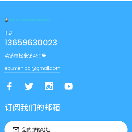
电话:
13659630023
清镇市松毫镇469号
ecumenical@gmail.com
订阅我们的邮箱
您的邮箱地址