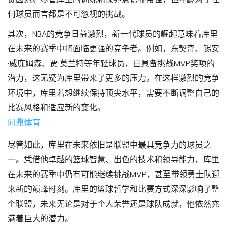
何球员而言都是不可忽视的挑战。
其次，NBA的竞争日益激烈，新一代球员的崛起意味着库里
在未来的赛季中将面临更强的竞争者。例如，东契奇、锡安
·威廉姆森、贾·莫兰特等年轻球员，已具备挑战MVP奖项的
潜力，这无疑为库里带来了更多的压力。在这样激烈的竞争
环境中，库里若想继续保持顶尖水平，需要不断调整自己的
比赛风格和适应新的变化。
问鼎体育
尽管如此，库里在未来依旧是联盟中最具竞争力的球员之
一。凭借他卓越的篮球智慧、出色的技术和领导能力，库里
在未来的赛季中仍有可能继续挑战MVP，甚至带领勇士队迎
来新的巅峰时刻。库里的篮球哲学和比赛方式深深影响了整
个联盟，未来无论是对于个人荣誉还是球队成就，他依然充
满着巨大的潜力。