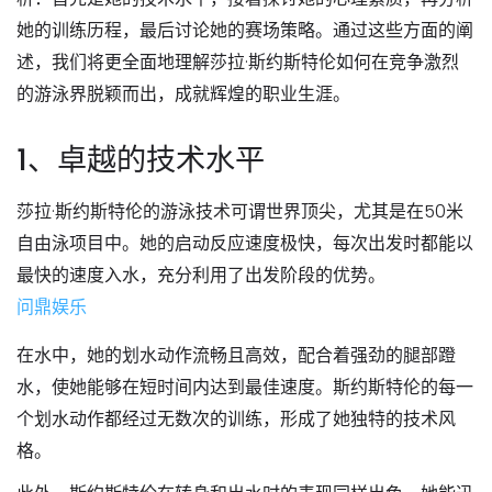
她的训练历程，最后讨论她的赛场策略。通过这些方面的阐
述，我们将更全面地理解莎拉·斯约斯特伦如何在竞争激烈
的游泳界脱颖而出，成就辉煌的职业生涯。
1、卓越的技术水平
莎拉·斯约斯特伦的游泳技术可谓世界顶尖，尤其是在50米
自由泳项目中。她的启动反应速度极快，每次出发时都能以
最快的速度入水，充分利用了出发阶段的优势。
问鼎娱乐
在水中，她的划水动作流畅且高效，配合着强劲的腿部蹬
水，使她能够在短时间内达到最佳速度。斯约斯特伦的每一
个划水动作都经过无数次的训练，形成了她独特的技术风
格。