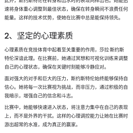
此外，斯约斯特伦在转身和出水时的表现同样出色。她能迅
速将身体重心调整到最佳状态，确保在转身瞬间不浪费任何
能量。这样的技术优势，使她在比赛中总是能保持领先。
2、坚定的心理素质
心理素质在竞技体育中起着至关重要的作用，莎拉·斯约斯
特伦深谙此理。在比赛前，她通过冥想和可视化训练来调整
自己的心理状态，确保在关键时刻能够冷静应对。
面对强大的对手和巨大的压力，斯约斯特伦始终能够保持自
信心。她将每一次比赛视为挑战，而非压力，通过积极的自
我暗示，增强自己的信念和斗志。
比赛中，她能够快速进入状态，将注意力集中在自己的表现
上，而不是外界的干扰。这样的心理调控能力让她在比赛时
游出超常的水准，成为真正的赢家。