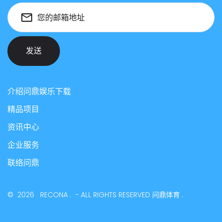
您的邮箱地址
发送
介绍问鼎娱乐下载
精品项目
资讯中心
企业服务
联络问鼎
©
2026
RECONA
.
- ALL RIGHTS RESERVED
问鼎体育
.