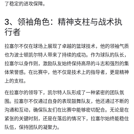
了稳定的进攻保障。
3、领袖角色：精神支柱与战术执
行者
拉塞尔不仅在球场上展现了卓越的篮球技术，他的领袖气质
也为波士顿凯尔特人带来了持续的成功。作为球队的队长，
拉塞尔以身作则，激励队友始终保持高昂的斗志和强烈的集
体荣誉感。在比赛中，他不仅是技术上的指导者，更是精神
上的支柱。
在拉塞尔的领导下，凯尔特人队形成了一种紧密的团队氛
围。拉塞尔不仅通过自身的表现鼓舞队友，他还通过不断的
沟通和互动，确保队友们在比赛中能够密切配合。无论是在
紧张的关键时刻，还是在落后的情况下，拉塞尔始终能稳住
队伍，保持团队的凝聚力。