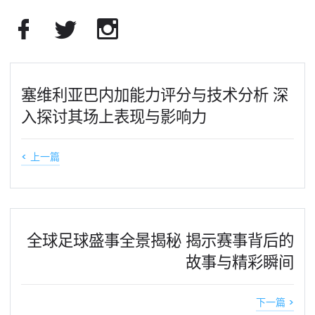
塞维利亚巴内加能力评分与技术分析 深
入探讨其场上表现与影响力
< 上一篇
全球足球盛事全景揭秘 揭示赛事背后的
故事与精彩瞬间
下一篇 >