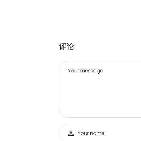
评论
Your message
Your name