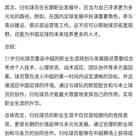
其次，归化球员在长期职业发展中，应当为自己寻求更为多
元化的路径。例如，在国内足球发展中扮演重要角色，参与
青训建设、俱乐部运营等工作。这不仅可以帮助球员拓宽视
野，还能为中国足球的未来培养更多的人才。
总结：
27岁归化球员重返中超的职业生涯规划与发展路径需要综合
考虑个人技术、心理状态、战术适应、团队协作等多方面因
素。球员需在进入中超的第一时间内设定清晰的目标，并迅
速适应中国足球的环境。通过与球队的默契配合和与本土球
员的协作，归化球员才能最大限度地发挥自己的作用，实现
职业生涯的升华。
总体而言，归化球员的职业生涯不仅仅是短期内的竞技表
现，更是长期的价值延伸与多元化发展。通过合理的职业规
划和与各方的协同合作，归化球员能够在中超赛场上获得成