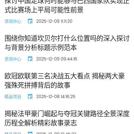
探讨中国足球何时能够与巴西国家队实现正
式比赛场上平局可能性前景
资讯中心
2025-12-09 11:11:20
围绕你知道坎贝尔打什么位置吗的深入探讨
与背景分析标题示例范本
资讯中心
2025-12-09 09:44:16
欧冠欧联第三名决战五大看点 揭秘两大豪
强殊死拼搏背后的故事
精品项目
2025-12-08 14:16:25
揭秘法甲豪门崛起与夺冠关键路径全景深度
历程全解析精彩故事录志