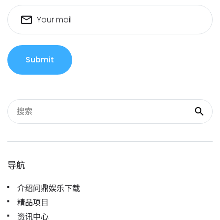
Your mail
Submit
导航
介绍问鼎娱乐下载
精品项目
资讯中心