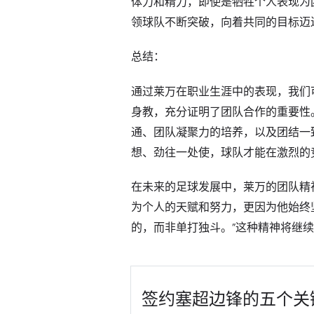
体力和精力，即使是牺牲个人表现为
领球队不断突破，向着共同的目标迈
总结：
通过莱万在职业生涯中的表现，我们
身教，充分证明了团队合作的重要性
通、团队凝聚力的培养，以及团结一
想、劲往一处使，球队才能在激烈的
在未来的足球发展中，莱万的团队精
为个人的天赋和努力，更因为他始终
的，而非单打独斗。”这种精神将继
签约塞超边锋的五个关