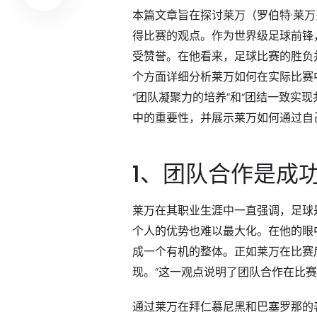
本篇文章旨在探讨莱万（罗伯特·莱
得比赛的观点。作为世界级足球前锋
受赞誉。在他看来，足球比赛的胜负
个方面详细分析莱万如何在实际比赛中
“团队凝聚力的培养”和“团结一致实
中的重要性，并展示莱万如何通过自
1、团队合作是成
莱万在其职业生涯中一直强调，足球
个人的优势也难以最大化。在他的眼
成一个有机的整体。正如莱万在比赛
现。”这一观点说明了团队合作在比
通过莱万在拜仁慕尼黑和巴塞罗那的