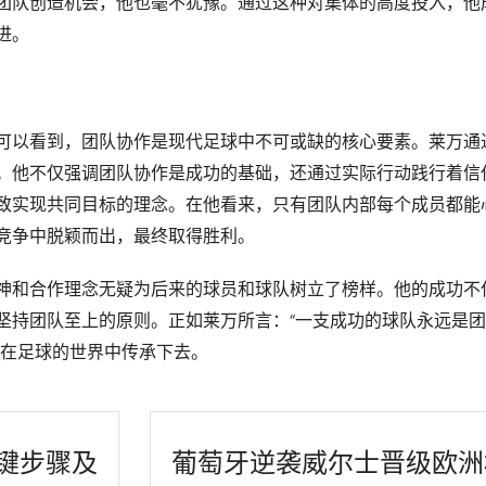
团队创造机会，他也毫不犹豫。通过这种对集体的高度投入，他
进。
可以看到，团队协作是现代足球中不可或缺的核心要素。莱万通
。他不仅强调团队协作是成功的基础，还通过实际行动践行着信
致实现共同目标的理念。在他看来，只有团队内部每个成员都能
竞争中脱颖而出，最终取得胜利。
神和合作理念无疑为后来的球员和球队树立了榜样。他的成功不
坚持团队至上的原则。正如莱万所言：“一支成功的球队永远是
续在足球的世界中传承下去。
键步骤及
葡萄牙逆袭威尔士晋级欧洲