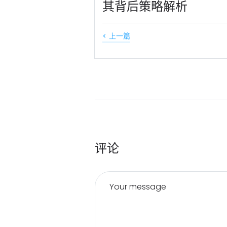
其背后策略解析
< 上一篇
评论
Your message