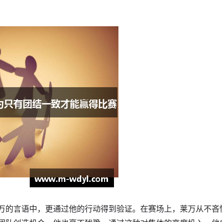
万的言语中，更通过他的行动得到验证。在赛场上，莱万从不吝