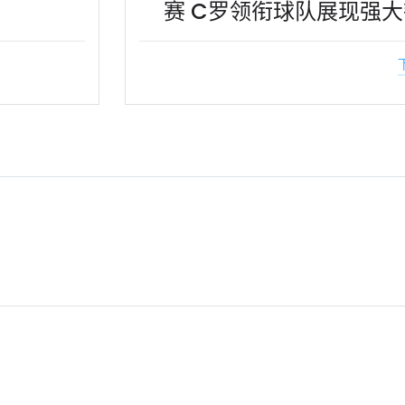
赛 C罗领衔球队展现强