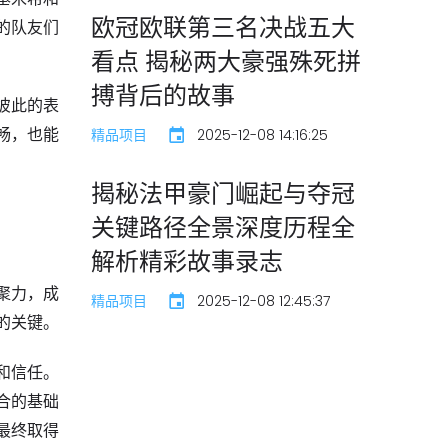
欧冠欧联第三名决战五大
的队友们
看点 揭秘两大豪强殊死拼
搏背后的故事
彼此的表
畅，也能
精品项目
2025-12-08 14:16:25
揭秘法甲豪门崛起与夺冠
关键路径全景深度历程全
解析精彩故事录志
聚力，成
精品项目
2025-12-08 12:45:37
的关键。
和信任。
合的基础
最终取得