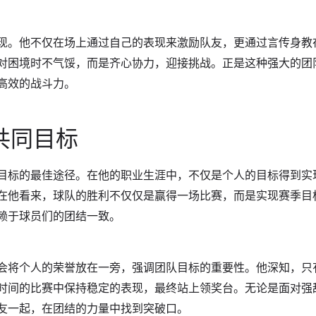
现。他不仅在场上通过自己的表现来激励队友，更通过言传身教
对困境时不气馁，而是齐心协力，迎接挑战。正是这种强大的团
高效的战斗力。
共同目标
目标的最佳途径。在他的职业生涯中，不仅是个人的目标得到实
在他看来，球队的胜利不仅仅是赢得一场比赛，而是实现赛季目
赖于球员们的团结一致。
会将个人的荣誉放在一旁，强调团队目标的重要性。他深知，只
时间的比赛中保持稳定的表现，最终站上领奖台。无论是面对强
友一起，在团结的力量中找到突破口。