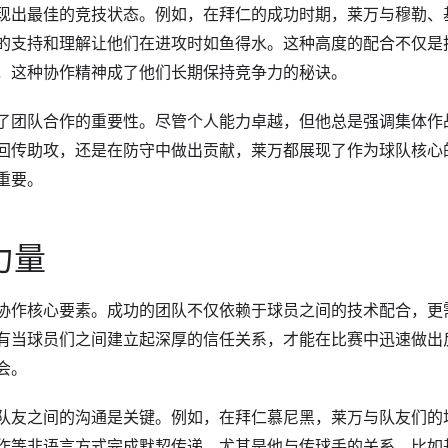
现出最佳的竞技状态。例如，在拜仁的成功时期，莱万与穆勒、
的支持和理解让他们在进攻时如鱼得水。这种高度的配合不仅是
，这种协作精神成了他们长期保持竞争力的秘诀。
了团队合作的重要性。尽管个人能力卓越，但他总是强调集体作
回传助攻，还是在防守中做出贡献，莱万都展现了作为球队核心
重要。
力量
协作核心要素。成功的团队不仅依赖于球员之间的技术配合，更
有当球员们之间建立起深厚的信任关系，才能在比赛中迅速做出
会。
队友之间的沟通是关键。例如，在拜仁慕尼黑，莱万与队友们的
作等非语言方式完成默契传递。尤其是他与传球手的关系，比如