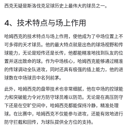
西克无疑是斯洛伐克足球历史上最伟大的球员之一。
4、技术特点与场上作用
哈姆西克的技术特点与场上作用，使他成为了中场位置上不
可多得的天才球员。他的最大特点就是出色的球场视野和传
球能力，无论是短传还是长传，他都能精准地找到队友的位
置并送出致命的球。作为中场核心，哈姆西克能够通过精准
的传球调动全队进攻，同时还具有极强的插上能力，他的进
球数在中场球员中名列前茅。
此外，哈姆西克的盘带技术也非常细腻，他在中场的控球能
力和突破能力令对方防守球员难以防范。无论是在高压防守
下还是在空旷空间中，哈姆西克都能保持冷静，精准处理
球。在比赛中，哈姆西克不仅能参与进攻，还能有效地进行
防守拦截和回传，为球队提供全方位的支持。