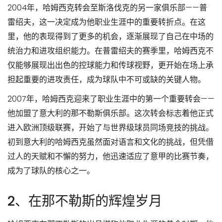
2004年，哈姆西克转会至斯洛伐克的另一家俱乐部——普
雷绍夫，这一决定成为他职业生涯中的重要转折点。在这
里，他的表现得到了更多的机会，逐渐展现了自己在中场的
统治力和进攻组织能力。在普雷绍夫的赛季里，哈姆西克不
仅能够展现出出色的控球能力和传球视野，更开始在场上承
担起重要的进攻责任，成为球队中不可或缺的关键人物。
2007年，哈姆西克迎来了职业生涯中的第一个重要转会——
他加盟了意大利的那不勒斯俱乐部。这次转会标志着他正式
进入欧洲顶级联赛，开始了与世界级球员同场竞技的挑战。
初到意大利的哈姆西克虽然面对语言和文化的挑战，但凭借
过人的天赋和不懈的努力，他迅速适应了意甲的比赛节奏，
成为了球队的核心之一。
2、在那不勒斯的辉煌岁月