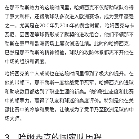
在那不勒斯效力的这段时间里，哈姆西克不仅帮助球队夺得
了意大利杯，还帮助球队多次进入欧洲赛场，成为意甲豪强
之一。尤其是在2010年到2015年的黄金时期，哈姆西克与卡
瓦尼、因西涅等球员形成了默契的进攻组合，他们带领那不
勒斯在意甲和欧洲赛场上屡次创造佳绩。此时的哈姆西克，
已然是那不勒斯的精神领袖，球队的攻防体系都离不开他在
中场的组织和调度。
哈姆西克的个人成就也在这段时间里得到了极大的提升。在
他的带领下，那不勒斯一度挑战意甲冠军，哈姆西克的进球
和助攻数目都达到了职业生涯的新高。他的职业态度和比赛
中的领导力，赢得了队友和球迷的高度评价。特别是他在关
键比赛中的冷静和果敢，让他成为了意甲乃至欧洲足球的中
场大师。
3、哈姆西克的国家队历程